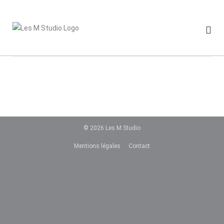
Skip
to
content
© 2026
Les M Studio
Mentions légales
Contact