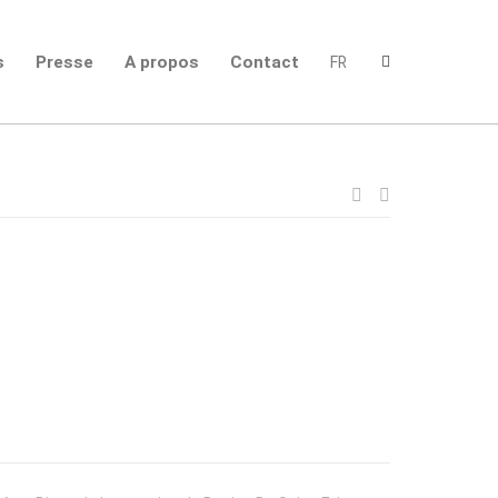
s
Presse
A propos
Contact
FR
Navigation
de
l’article