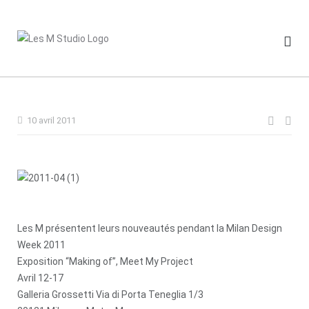
Skip
to
content
Navig
10 avril 2011
de
l’artic
Les M présentent leurs nouveautés pendant la Milan Design
Week 2011
Exposition “Making of”, Meet My Project
Avril 12-17
Galleria Grossetti Via di Porta Teneglia 1/3