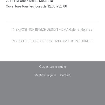
20121 Milano – Metro Moscova
Ouverture tous les jours de 12.00 à 20.00
Navigation
EXPOSITION BREIZH DESIGN – DMA Galerie, Rennes
de
l’article
MARCHE DES CREATEURS – MUDAM LUXEMBOURG
© 2026
Les M Studio
Mentions légales
Contact