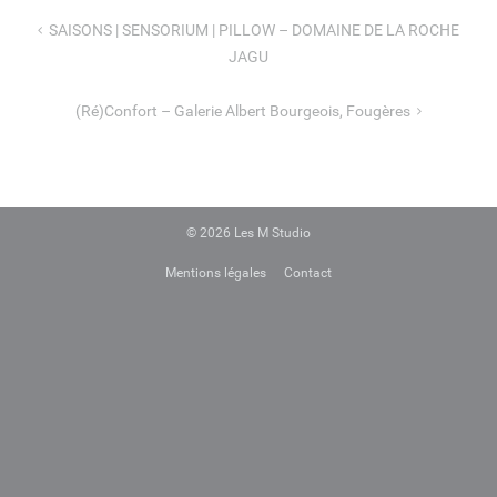
Navigation
SAISONS | SENSORIUM | PILLOW – DOMAINE DE LA ROCHE
de
JAGU
l’article
(Ré)confort – Galerie Albert Bourgeois, Fougères
© 2026
Les M Studio
Mentions légales
Contact