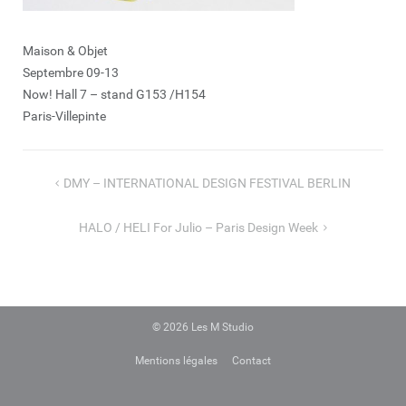
Maison & Objet
Septembre 09-13
Now! Hall 7 – stand G153 /H154
Paris-Villepinte
Navigation
DMY – INTERNATIONAL DESIGN FESTIVAL BERLIN
de
l’article
HALO / HELI For Julio – Paris Design Week
© 2026
Les M Studio
Mentions légales
Contact